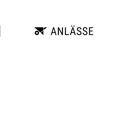
AUSFLÜGE
2024 - Zirkus Conelli
2024 - Das Stalder-Team auf Jubiläums-Reise